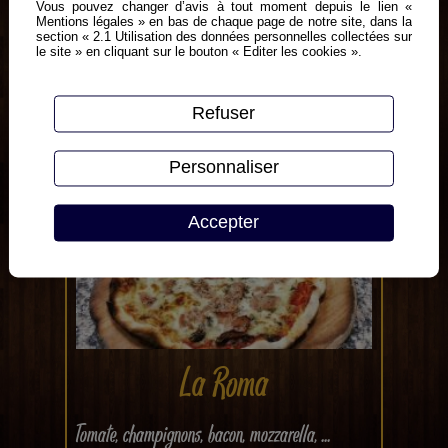
La Paysanne
Vous pouvez changer d’avis à tout moment depuis le lien «
Mentions légales » en bas de chaque page de notre site, dans la
section « 2.1 Utilisation des données personnelles collectées sur
le site » en cliquant sur le bouton « Editer les cookies ».
Tomate, champignons, lardons fumés, ...
+ de détails
Refuser
Personnaliser
Accepter
La Roma
Tomate, champignons, bacon, mozzarella, ...